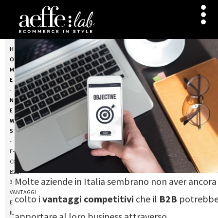
H
O
M
E
-
N
E
W
S
-
E-
COMMERCE
B2B:
Molte aziende in Italia sembrano non aver ancora
3
VANTAGGI
colto i
vantaggi competitivi
che il
B2B
potrebb
E
IL
apportare al loro business attraverso