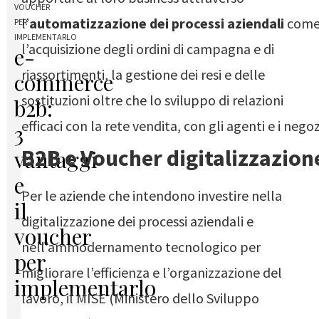
VOUCHER
l’
automatizzazione dei processi aziendali
com
PER
IMPLEMENTARLO
l’acquisizione degli ordini di campagna e di
e-
riassortimenti, la gestione dei resi e delle
commerce
sostituzioni oltre che lo sviluppo di relazioni
b2b:
efficaci con la rete vendita, con gli agenti e i negoz
3
B2B e Voucher digitalizzazion
vantaggi
e
Per le aziende che intendono investire nella
il
digitalizzazione dei processi aziendali e
voucher
nell’ammodernamento tecnologico per
per
migliorare l’efficienza e l’organizzazione del
implementarlo
lavoro, il MISE (Ministero dello Sviluppo