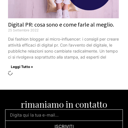
Digital PR: cosa sono e come farle al meglio.
25 Settembre 2022
Dai fashion blogger ai micro-influencer: i consigli per creare
attività efficaci di digital pr. Con l’avvento del digitale, le
pubbliche relazioni sono cambiate radicalmente. Un tempo
ci si rivolgeva soprattutto alla stampa, ad esperti del
Leggi Tutto »
rimaniamo in contatto
ISCRIVITI