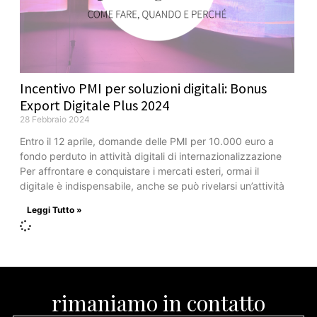
Incentivo PMI per soluzioni digitali: Bonus
Export Digitale Plus 2024
28 Febbraio 2024
Entro il 12 aprile, domande delle PMI per 10.000 euro a
fondo perduto in attività digitali di internazionalizzazione
Per affrontare e conquistare i mercati esteri, ormai il
digitale è indispensabile, anche se può rivelarsi un’attività
Leggi Tutto »
rimaniamo in contatto