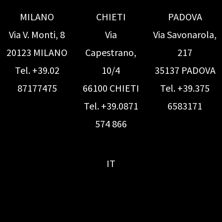
MILANO
CHIETI
PADOVA
Via V. Monti, 8
Via
Via Savonarola,
20123 MILANO
Capestrano,
217
Tel. +39.02
10/4
35137 PADOVA
87177475
66100 CHIETI
Tel. +39.375
Tel. +39.0871
6583171
574 866
IT