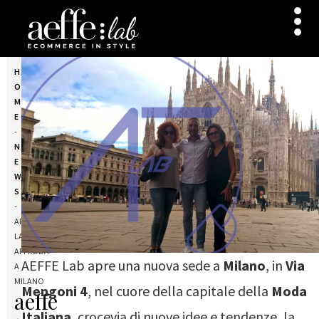
H
O
M
E
-
N
E
W
S
-
AEFFE
LAB
APPRODA
AEFFE Lab apre una nuova sede a
Milano
, in
Via
A
MILANO
Mengoni 4
, nel cuore della capitale della
Moda
aeffe
Italiana
, crocevia di nuove idee e tendenze, la