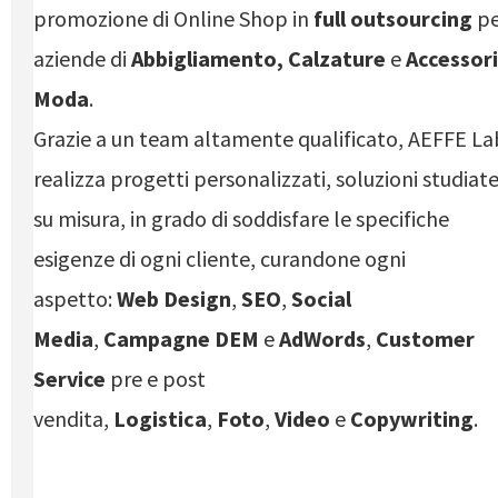
promozione di Online Shop in
full
outsourcing
p
aziende di
Abbigliamento, Calzature
e
Accessori
Moda
.
Grazie a un team altamente qualificato, AEFFE La
realizza progetti personalizzati, soluzioni studiat
su misura, in grado di soddisfare le specifiche
esigenze di ogni cliente, curandone ogni
aspetto:
Web Design
,
SEO
,
Social
Media
,
Campagne DEM
e
AdWords
,
Customer
Service
pre e post
vendita,
Logistica
,
Foto
,
Video
e
Copywriting
.