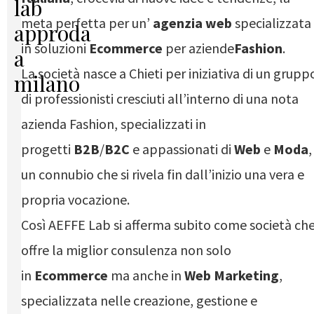
lab
meta perfetta per un’
agenzia web
specializzata
approda
in soluzioni
Ecommerce
per aziende
Fashion
.
a
La società nasce a Chieti per iniziativa di un grupp
milano
di professionisti cresciuti all’interno di una nota
azienda Fashion, specializzati in
progetti
B2B
/
B2C
e appassionati di
Web
e
Moda
,
un connubio che si rivela fin dall’inizio una vera e
propria vocazione.
Così AEFFE Lab si afferma subito come società ch
offre la miglior consulenza non solo
in
Ecommerce
ma anche in
Web Marketing
,
specializzata nelle creazione, gestione e